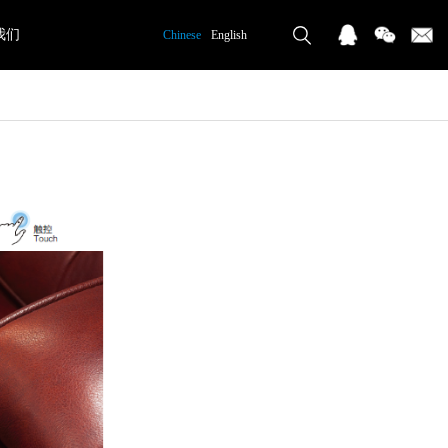
我们
Chinese
English