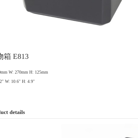
箱 E813
10mm W: 270mm H: 125mm
.2" W: 10.6" H: 4.9"
uct details