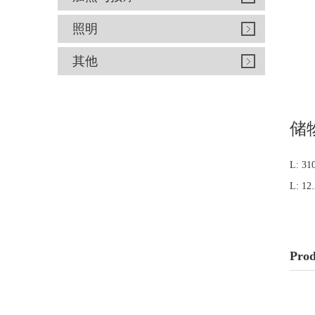
照明
其他
储物
L: 3
L: 12
Prod