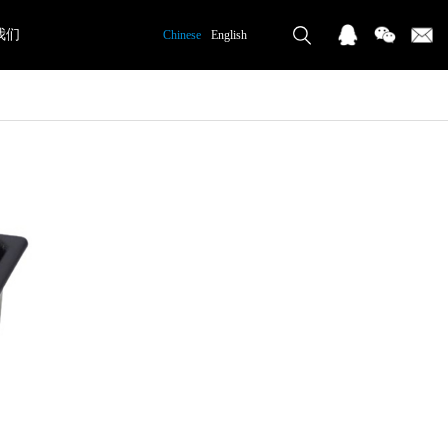
我们
Chinese
English